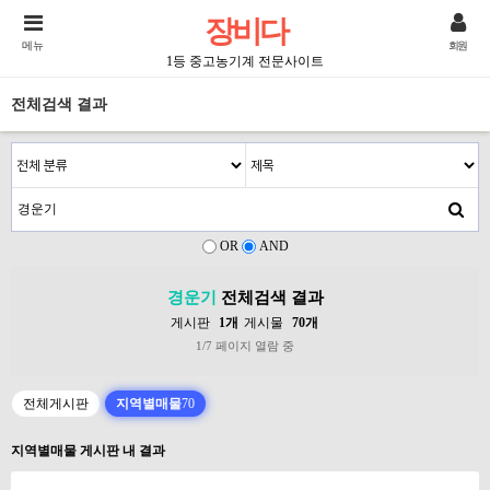
장비다
메뉴
회원
1등 중고농기계 전문사이트
전체검색 결과
OR
AND
경운기
전체검색 결과
게시판
1개
게시물
70개
1/7 페이지 열람 중
전체게시판
지역별매물
70
지역별매물 게시판 내 결과