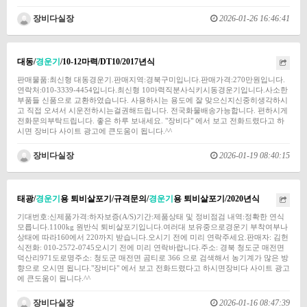
장비다실장
2026-01-26 16:46:41
대동/
경운기
/10-12마력/DT10/2017년식
판매물품:최신형 대동경운기.판매지역:경북구미입니다.판매가격:270만원입니다.
연락처:010-3339-4454입니다.최신형 10마력직분사식키시동경운기입니다.사소한
부품들 신품으로 교환하였습니다. 사용하시는 용도에 잘 맞으신지신중히생각하시
고 직접 오셔서 시운전하시는걸권해드립니다. 전국화물배송가능합니다. 편하시게
전화문의부탁드립니다. 좋은 하루 보내세요. "장비다" 에서 보고 전화드렸다고 하
시면 장비다 사이트 광고에 큰도움이 됩니다.^^
장비다실장
2026-01-19 08:40:15
태광/
경운기
용 퇴비살포기/규격문의/
경운기
용 퇴비살포기/2020년식
기대번호:신제품가격:하자보증(A/S)기간:제품상태 및 정비점검 내역:정확한 연식
모릅니다.1100kg 원반식 퇴비살포기입니다.여러대 보유중으로경운기 부착여부나
상태에 따라160에서 220까지 받습니다.오시기 전에 미리 연락주세요.판매자: 김헌
식전화: 010-2572-0745오시기 전에 미리 연락바랍니다.주소: 경북 청도군 매전면
덕산리971도로명주소: 청도군 매전면 곰티로 366 으로 검색해서 농기계가 많은 방
향으로 오시면 됩니다."장비다" 에서 보고 전화드렸다고 하시면장비다 사이트 광고
에 큰도움이 됩니다.^^
장비다실장
2026-01-16 08:47:39