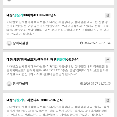
대동/
경운기
/10마력/DT100/2008년식
기대번호:신제품가격:하자보증(A/S)기간:제품상태 및 정비점검 내역:1번 신형 경
운기 65만원2번 구형 경운기 55만원오셔서 보시고 결정하세요판매자:전화: --010-
9065-2940주소: 전남"장비다" 에서 보고 전화드렸다고 하시면장비다 사이트 광고
에 큰도움이 됩니다.^^
장비다실장
2026-01-28 18:29:54
대동.태광/퇴비살포기/규격문의/태광
경운기
/2015년식
기대번호:신제품가격:하자보증(A/S)기간:제품상태 및 정비점검 내역:작동잘됨.경
운기퇴비살포기판매자:전화: 010 8557 1738주소: 경남"장비다" 에서 보고 전화드
렸다고 하시면장비다 사이트 광고에 큰도움이 됩니다.^^
장비다실장
2026-01-27 18:30:10
대동/
경운기
/규격문의/ND10DE/2002년식
기대번호:신제품가격:하자보증(A/S)기간:제품상태 및 정비점검 내역:판매자: 감천
농기계전화: 010-3546-0266주소: 경북 김천시 감천면 광기2길 34 (광기리)"장비
다" 에서 보고 전화드렸다고 하시면장비다 사이트 광고에 큰도움이 됩니다.^^