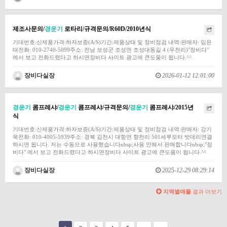
제조사문의/
경운기
로타리/규격문의/R60D/2010년식
기대번호:신제품가격:하자보증(A/S)기간:제품상태 및 정비점검 내역:판매자: 임은
태전화: 010-2740-5099주소: 전남 보성군 조성면 조성대동길 4 (우천리)"장비다"
에서 보고 전화드렸다고 하시면장비다 사이트 광고에 큰도움이 됩니다.^^
장비다실장
2026-01-12 12:01:00
경운기
콤프레샤/
경운기
콤프레샤/규격문의/
경운기
콤프레샤/2015년
식
기대번호:신제품가격:하자보증(A/S)기간:제품상태 및 정비점검 내역:판매자: 강기
욱전화: 010-4005-5939주소: 경북 김천시 대항면 향천리 501세루모터 밧데리연결
하시면 됩니다. 저는 수동으로 사용했습니다nbsp;사용 안해서 판매합니다nbsp;"장
비다" 에서 보고 전화드렸다고 하시면장비다 사이트 광고에 큰도움이 됩니다.^^
장비다실장
2025-12-29 08:29:14
지역별매물
결과 더보기