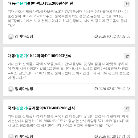
대동/
경운기
/8-9마력/DT85/2000년식이전
기대번호:신제품가격:하자보증(A/S)기간:제품상태:키시동 상태 좋아요판매자: 이
효진전화: 010-8579-8077주소: 전북특별자치도 순창군 유등면 건곡로 209 (건곡
리)"장비다" 에서 보고 전화드렸다고 하시면장비다 사이트 광고에 큰도움이 됩니
다.^^
장비다실장
2026-03-12 09:02:38
대동/
경운기
/10-12마력/DT100/2003년식
기대번호:신제품가격:하자보증(A/S)기간:제품상태 및 정비점검 내역:몇해 방치되
어 현재 시동안됨2대 일괄 120만원 팝니다.오셔서 보시고 결정하세요판매자:전화:
--주소: 전남"장비다" 에서 보고 전화드렸다고 하시면장비다 사이트 광고에 큰도움
이 됩니다.^^
장비다실장
2026-02-01 09:45:53
국제/
경운기
/규격문의/KTN-80E/2003년식
기대번호:신제품가격:하자보증(A/S)기간:제품상태 및 정비점검 내역:판매자: 아세
아논산대리점전화: 010-2666-4340주소: 충남 논산시 취암동 571∼649"장비다" 에
서 보고 전화드렸다고 하시면장비다 사이트 광고에 큰도움이 됩니다.^^
장비다실장
2026-01-28 18:31:04