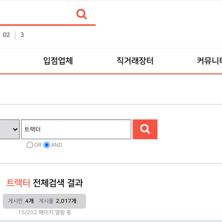
02
3
입점업체
직거래장터
커뮤니
OR
AND
트랙터
전체검색 결과
게시판
4개
게시물
2,017개
15/202 페이지 열람 중