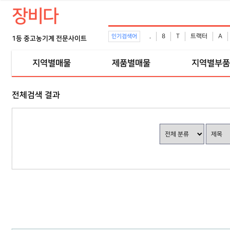
장비다
.
8
T
트랙터
A
인기검색어
1등 중고농기계 전문사이트
지역별매물
제품별매물
지역별부품
전체검색 결과