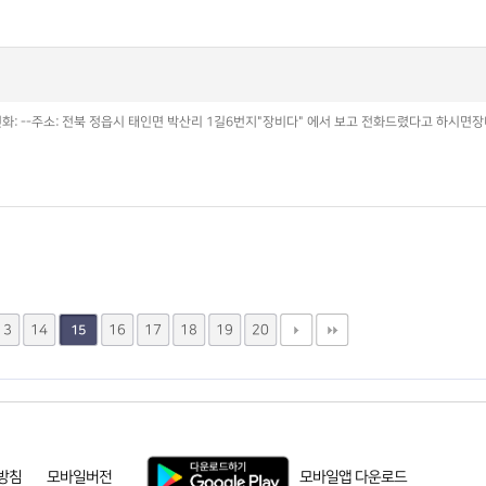
화: --주소: 전북 정읍시 태인면 박산리 1길6번지"장비다" 에서 보고 전화드렸다고 하시면
13
14
16
17
18
19
20
15
방침
모바일버전
모바일앱 다운로드