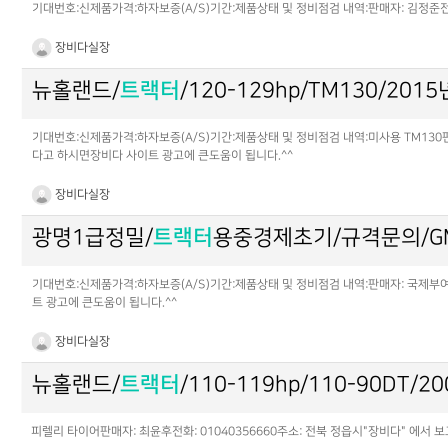
기대번호:신제품가격:하자보증(A/S)기간:제품상태 및 정비점검 내역:판매자: 김정준전화
장비다실장
뉴홀랜드/
트랙터
/120-129hp/TM130/201
기대번호:신제품가격:하자보증(A/S)기간:제품상태 및 정비점검 내역:미사용 TM130판매자
다고 하시면장비다 사이트 광고에 큰도움이 됩니다.^^
장비다실장
광명1급정밀/
트랙터
용중경제초기/규격문의/GM1
기대번호:신제품가격:하자보증(A/S)기간:제품상태 및 정비점검 내역:판매자: 국제부여대
트 광고에 큰도움이 됩니다.^^
장비다실장
뉴홀랜드/
트랙터
/110-119hp/110-90DT/2
피렐리 타이어판매자: 최윤후전화: 01040356660주소: 전북 정읍시"장비다" 에서