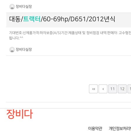
장비다실장
대동/
트랙터
/60-69hp/D651/2012년식
기대번호:신제품가격:하자보증(A/S)기간:제품상태 및 정비점검 내역:판매자: 고수형전
됩니다.^^
장비다실장
다음
맨끝
11
12
장비다
이용약관
개인정보처리