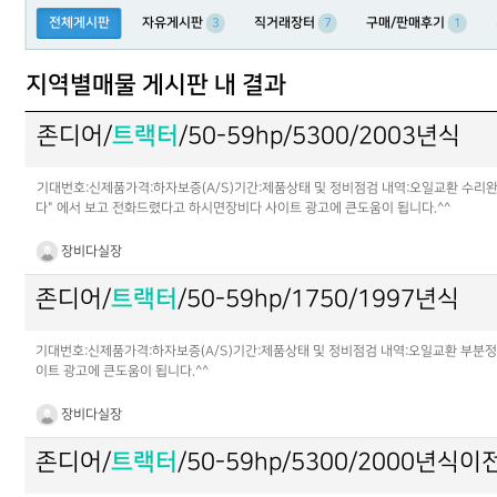
전체게시판
자유게시판
직거래장터
구매/판매후기
3
7
1
지역별매물 게시판 내 결과
존디어/
트랙터
/50-59hp/5300/2003년식
기대번호:신제품가격:하자보증(A/S)기간:제품상태 및 정비점검 내역:오일교환 수리완료 
다" 에서 보고 전화드렸다고 하시면장비다 사이트 광고에 큰도움이 됩니다.^^
장비다실장
존디어/
트랙터
/50-59hp/1750/1997년식
기대번호:신제품가격:하자보증(A/S)기간:제품상태 및 정비점검 내역:오일교환 부분정비판
이트 광고에 큰도움이 됩니다.^^
장비다실장
존디어/
트랙터
/50-59hp/5300/2000년식이