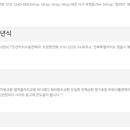
0-3340-8883nbsp; nbsp; nbsp; nbsp;대전 서구 우명동294-3nbsp;"장비다
18년식
DCT밋션히치수동판매자: 조영현전화: 010-2220-2436주소: 전북특별자치도 정읍시 북면
^
앞차동교환 댐퍼클러치교환 라디에다 워터펌프교환 오일류 전체교환 쟁기포함 파워셔틀판매자: 
하시면장비다 사이트 광고에 큰도움이 됩니다.^^