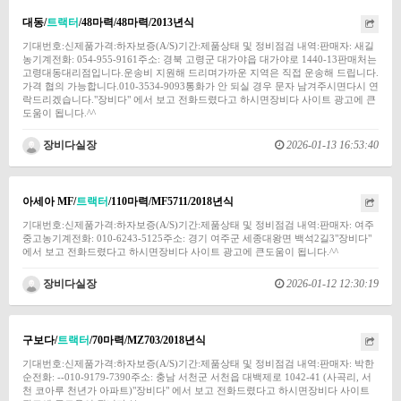
대동/
트랙터
/48마력/48마력/2013년식
기대번호:신제품가격:하자보증(A/S)기간:제품상태 및 정비점검 내역:판매자: 새길
농기계전화: 054-955-9161주소: 경북 고령군 대가야읍 대가야로 1440-13판매처는
고령대동대리점입니다.운송비 지원해 드리며가까운 지역은 직접 운송해 드립니다.
가격 협의 가능합니다.010-3534-9093통화가 안 되실 경우 문자 남겨주시면다시 연
락드리겠습니다."장비다" 에서 보고 전화드렸다고 하시면장비다 사이트 광고에 큰
도움이 됩니다.^^
장비다실장
2026-01-13 16:53:40
아세아 MF/
트랙터
/110마력/MF5711/2018년식
기대번호:신제품가격:하자보증(A/S)기간:제품상태 및 정비점검 내역:판매자: 여주
중고농기계전화: 010-6243-5125주소: 경기 여주군 세종대왕면 백석2길3"장비다"
에서 보고 전화드렸다고 하시면장비다 사이트 광고에 큰도움이 됩니다.^^
장비다실장
2026-01-12 12:30:19
구보다/
트랙터
/70마력/MZ703/2018년식
기대번호:신제품가격:하자보증(A/S)기간:제품상태 및 정비점검 내역:판매자: 박한
순전화: --010-9179-7390주소: 충남 서천군 서천읍 대백제로 1042-41 (사곡리, 서
천 코아루 천년가 아파트)"장비다" 에서 보고 전화드렸다고 하시면장비다 사이트