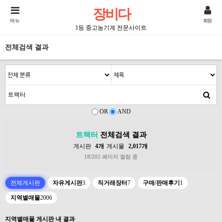
장비다
메뉴
회원
1등 중고농기계 전문사이트
전체검색 결과
OR
AND
트랙터
전체검색 결과
게시판
4개
게시물
2,017개
18/202 페이지 열람 중
전체게시판
자유게시판
3
직거래장터
7
구매/판매후기
1
지역별매물
2006
지역별매물 게시판 내 결과