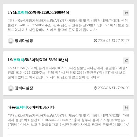
TYM/
트랙터
/55마력/T550.55/2000년식
기대번호:신제품가격:하자보증(A/S)기간:제품상태 및 정비점검 내역:판매자: 신현
환전화: --010-3622-0056주소: 광주 광산구 고룡동 산59번지"장비다" 에서 보고 전
화드렸다고 하시면장비다 사이트 광고에 큰도움이 됩니다.^^
장비다실장
2026-01-13 17:05:27
LS/
트랙터
/58.8마력/XU6158/2018년식
LS XU6158 (59마력)본기로터리(HC2150)사진실물입니다판매자: 용일농기계상사
전화: 010-4225-8239주소: 전북 익산시 번영로 2034 (목천동)"장비다" 에서 보고
전화드렸다고 하시면장비다 사이트 광고에 큰도움이 됩니다.^^
장비다실장
2026-01-13 17:04:00
대동/
트랙터
/50마력/D50/기타
기대번호:신제품가격:하자보증(A/S)기간:제품상태 및 정비점검 내역:양호합니다판
매자 성명: 박화순전화: 010-5462-6215주소: 충북 청주시 흥덕구 지동로50번길7
3"장비다" 에서 보고 전화드렸다고 하시면장비다 사이트 광고에 큰도움이 됩니다.^
^