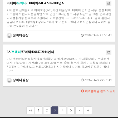
아세아/
트랙터
/110마력/MF-4270/2001년식
기대번호:신제품가격:하자보증(A/S)기간:제품상태: 타이어 인치업 사용. 순정 타이
어도같이 드립니다랩핑작업 으로 년간 100시간정도 사용.유압오일 교환. 면세유됩
니다절충가능 문의주세요판매자: 이호중전화: --010-8927-2876주소: 경북 김천시
영남대로 1580 (평화동)"장비다" 에서 보고 전화드렸다고 하시면장비다 사이트 광
고에 큰도움이 됩니다.^^
장비다실장
2026-03-26 17:56:49
LS/
트랙터
/57마력/U6157/2014년식
기대번호:년식은정확치않음신제품가격:하자보증(A/S)기간:제품상태:아주양호판
매자: 신중앙농기계전화: 043-295-2966주소: 충북 청주시 청원구 오창읍 장대리 4
7-3"장비다" 에서 보고 전화드렸다고 하시면장비다 사이트 광고에 큰도움이 됩니
다.^^
장비다실장
2026-03-25 19:15:38
지역별매물
결과 더보기
1
2
3
4
5