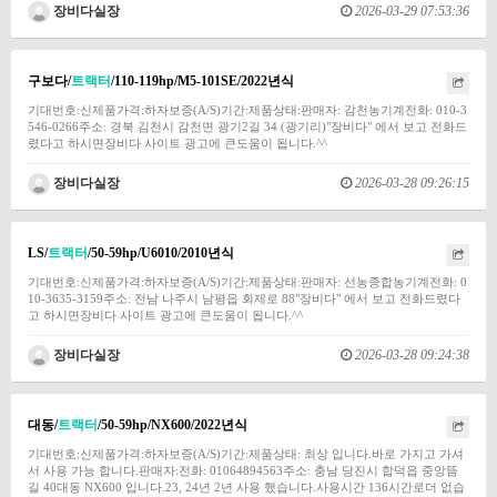
장비다실장
2026-03-29 07:53:36
구보다/
트랙터
/110-119hp/M5-101SE/2022년식
기대번호:신제품가격:하자보증(A/S)기간:제품상태:판매자: 감천농기계전화: 010-3
546-0266주소: 경북 김천시 감천면 광기2길 34 (광기리)"장비다" 에서 보고 전화드
렸다고 하시면장비다 사이트 광고에 큰도움이 됩니다.^^
장비다실장
2026-03-28 09:26:15
LS/
트랙터
/50-59hp/U6010/2010년식
기대번호:신제품가격:하자보증(A/S)기간:제품상태:판매자: 선농종합농기계전화: 0
10-3635-3159주소: 전남 나주시 남평읍 회제로 88"장비다" 에서 보고 전화드렸다
고 하시면장비다 사이트 광고에 큰도움이 됩니다.^^
장비다실장
2026-03-28 09:24:38
대동/
트랙터
/50-59hp/NX600/2022년식
기대번호:신제품가격:하자보증(A/S)기간:제품상태: 최상 입니다.바로 가지고 가셔
서 사용 가능 합니다.판매자:전화: 01064894563주소: 충남 당진시 합덕읍 중앙뜸
길 40대동 NX600 입니다.23, 24년 2년 사용 했습니다.사용시간 136시간로더 없습