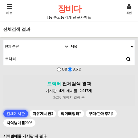
장비다
메뉴
회원
1등 중고농기계 전문사이트
전체검색 결과
OR
AND
트랙터
전체검색 결과
게시판
4개
게시물
2,017개
3/202 페이지 열람 중
전체게시판
자유게시판
3
직거래장터
7
구매/판매후기
1
지역별매물
2006
지역별매물 게시판 내 결과