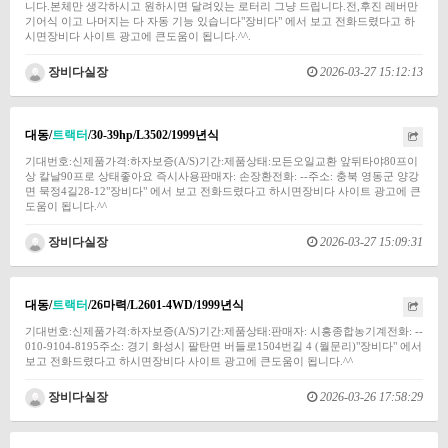
니다.본체만 생각하시고 원하시면 달려있는 로터리 그냥 드립니다.전,후진 레버만
기어식 이고 나머지는 다 자동 기능 있습니다"장비다" 에서 보고 전화드렸다고 하
시면장비다 사이트 광고에 큰도움이 됩니다.^^.
장비다실장
2026-03-27 15:12:13
대동/
트랙터
/30-39hp/L3502/1999년식
기대번호:신제품가격:하자보증(A/S)기간:제품상태:모든오일교환 앞뒤타야80프이
상 칼날90프로 상태좋아요 즉시사용판매자: 손장환전화: --주소: 충북 영동군 양강
면 묵정4길28-12"장비다" 에서 보고 전화드렸다고 하시면장비다 사이트 광고에 큰
도움이 됩니다.^^
장비다실장
2026-03-27 15:09:31
대동/
트랙터
/26마력/L2601-4WD/1999년식
기대번호:신제품가격:하자보증(A/S)기간:제품상태:판매자: 시흥종합농기계전화: --
010-9104-8195주소: 경기 화성시 팔탄면 버들로1504번길 4 (월문리)"장비다" 에서
보고 전화드렸다고 하시면장비다 사이트 광고에 큰도움이 됩니다.^^
장비다실장
2026-03-26 17:58:29