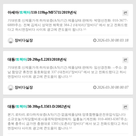
아세아/
트랙터
/110-119hp/MF5711/2019년식
기대번호:신제품가격:하자보증(A/S)기간:제품상태:판매자: 박영선전화: 010-3677-
6889주소: 전북 김제시 성덕면 해학로 384-2 (대석리)"장비다" 에서 보고 전화드렸
다고 하시면장비다 사이트 광고에 큰도움이 됩니다.^^
장비다실장
2026-03-30 08:03:18
대동/
트랙터
/20-29hp/L2203/2018년식
기대번호:신제품가격:하자보증(A/S)기간:제품상태:판매자: 임선경전화: --주소: 경
남 함양군 휴천면 동호화암로 337 (대천리)"장비다" 에서 보고 전화드렸다고 하시
면장비다 사이트 광고에 큰도움이 됩니다.^^
장비다실장
2026-03-30 08:00:07
대동/
트랙터
/30-39hp/L3503-D/2002년식
본기.로타리.로다하자보증(A/S)기간:없음제품상태:양호함핸들은전유압식입니다
소규모농가적당함바로사용위탁판매판매자: 일흥농기계전화: 010-4083-6387주소:
충북 충주시 금가면 충원대로 1393 (도촌리)"장비다" 에서 보고 전화드렸다고 하시
면장비다 사이트 광고에 큰도움이 됩니다.^^