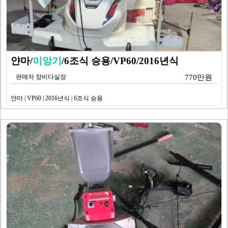
얀마/
이앙기
/6조식 승용/VP60/2016년식
판매자 장비다실장
770만원
얀마 | VP60 | 2016년식 | 6조식 승용