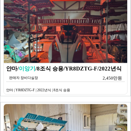
얀마/
이앙기
/8조식 승용/YR8DZTG-F/2022년식
판매자 장비다실장
2,450만원
얀마 | YR8DZTG-F | 2022년식 | 8조식 승용