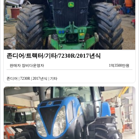
존디어/트랙터/기타/7230R/2017년식
판매자 장비다운영자
1억3500만원
존디어 | 7230R | 2017년식 | 기타