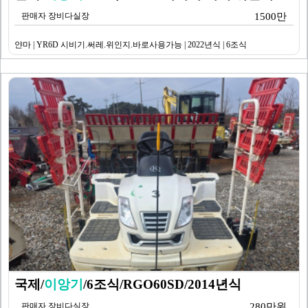
판매자 장비다실장
1500만
얀마 | YR6D 시비기.써레.위인지.바로사용가능 | 2022년식 | 6조식
국제/
이앙기
/6조식/RGO60SD/2014년식
판매자 장비다실장
280만원