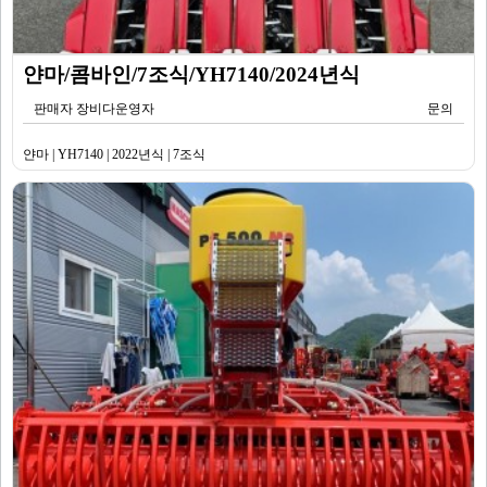
얀마/콤바인/7조식/YH7140/2024년식
판매자 장비다운영자
문의
얀마 | YH7140 | 2022년식 | 7조식