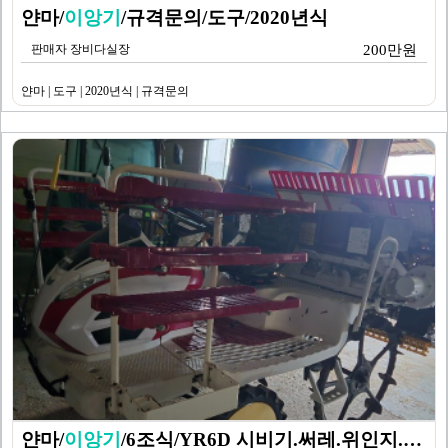
얀마/
이앙기
/규격문의/도구/2020년식
판매자 장비다실장
200만원
얀마 | 도구 | 2020년식 | 규격문의
얀마/
이앙기
/6조식/YR6D 시비기.써레.위인지.바로사…