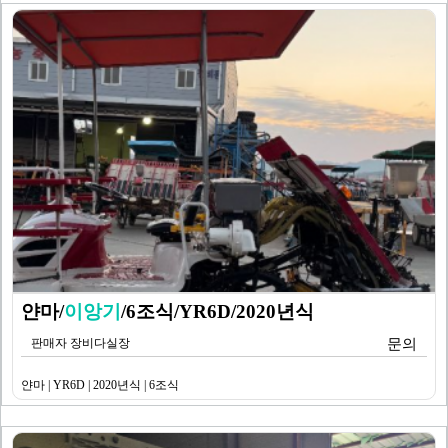
얀마/
이앙기
/6조식/YR6D/2020년식
판매자 장비다실장
문의
얀마 | YR6D | 2020년식 | 6조식