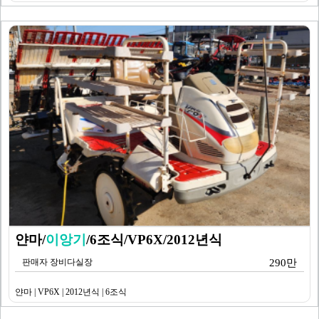
얀마/
이앙기
/6조식/VP6X/2012년식
판매자 장비다실장
290만
얀마 | VP6X | 2012년식 | 6조식