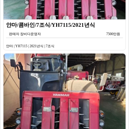
얀마/콤바인/7조식/YH7115/2021년식
판매자 장비다운영자
7500만원
얀마 | YH7115 | 2021년식 | 7조식