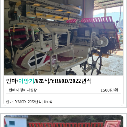
얀마/
이앙기
/6조식/YR60D/2022년식
판매자 장비다실장
1500만원
얀마 | YR60D | 2022년식 | 6조식