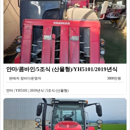
얀마/콤바인/5조식 (산물형)/YH5101/2019년식
판매자 장비다운영자
3800만원
얀마 | YH5101 | 2019년식 | 5조식 (산물형)