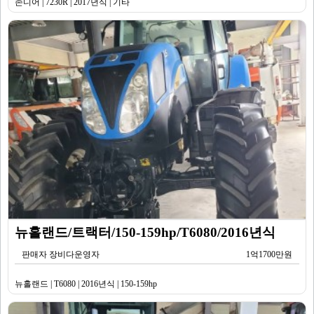
존디어 | 7230R | 2017년식 | 기타
뉴홀랜드/트랙터/150-159hp/T6080/2016년식
판매자 장비다운영자
1억1700만원
뉴홀랜드 | T6080 | 2016년식 | 150-159hp