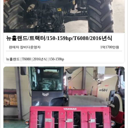
뉴홀랜드/트랙터/150-159hp/T6080/2016년식
판매자 장비다운영자
1억1700만원
뉴홀랜드 | T6080 | 2016년식 | 150-159hp