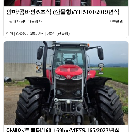
얀마/콤바인/5조식 (산물형)/YH5101/2019년식
판매자 장비다운영자
3800만원
얀마 | YH5101 | 2019년식 | 5조식 (산물형)
아세아/트랙터/160-169hp/MF7S.165/2023년식