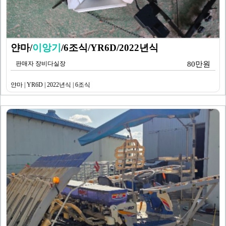
얀마/
이앙기
/6조식/YR6D/2022년식
판매자 장비다실장
80만원
얀마 | YR6D | 2022년식 | 6조식