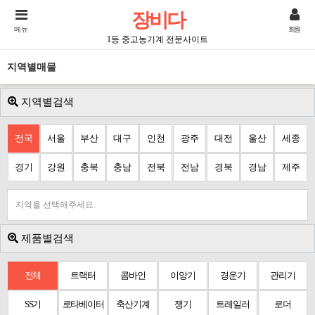
장비다
메뉴
회원
1등 중고농기계 전문사이트
지역별매물
지역별검색
전국
서울
부산
대구
인천
광주
대전
울산
세종
경기
강원
충북
충남
전북
전남
경북
경남
제주
지역을 선택해주세요.
제품별검색
전체
트랙터
콤바인
이앙기
경운기
관리기
SS기
로타베이터
축산기계
쟁기
트레일러
로더