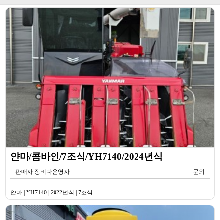
얀마/콤바인/7조식/YH7140/2024년식
판매자 장비다운영자
문의
얀마 | YH7140 | 2022년식 | 7조식