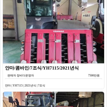
얀마/콤바인/7조식/YH7115/2021년식
판매자 장비다운영자
7500만원
얀마 | YH7115 | 2021년식 | 7조식