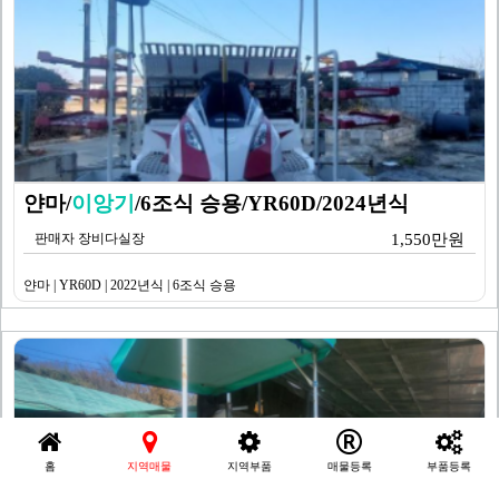
얀마/
이앙기
/6조식 승용/YR60D/2024년식
판매자 장비다실장
1,550만원
얀마 | YR60D | 2022년식 | 6조식 승용
홈
지역매물
지역부품
매물등록
부품등록