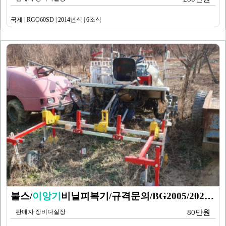
국제 | RGO60SD | 2014년식 | 6조식
불스/
이앙기
비닐피복기/규격문의/BG2005/2020년식
판매자 장비다실장
80만원