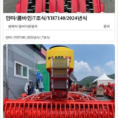
얀마/콤바인/7조식/YH7140/2024년식
판매자 장비다운영자
문의
얀마 | YH7140 | 2022년식 | 7조식