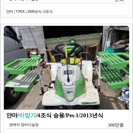
얀마 | VP6X | 2009년식 | 6조식
얀마/
이앙기
/4조식 승용/Pes-1/2013년식
판매자 장비다실장
300만원