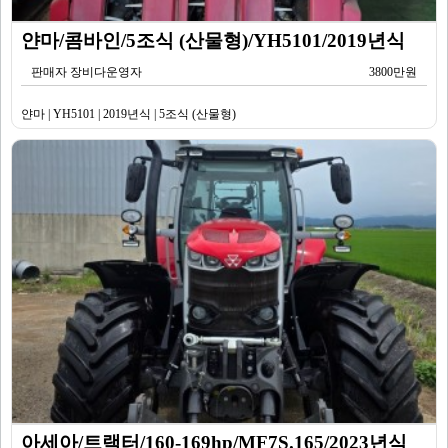
얀마/콤바인/5조식 (산물형)/YH5101/2019년식
판매자 장비다운영자
3800만원
얀마 | YH5101 | 2019년식 | 5조식 (산물형)
아세아/트랙터/160-169hp/MF7S.165/2023년식