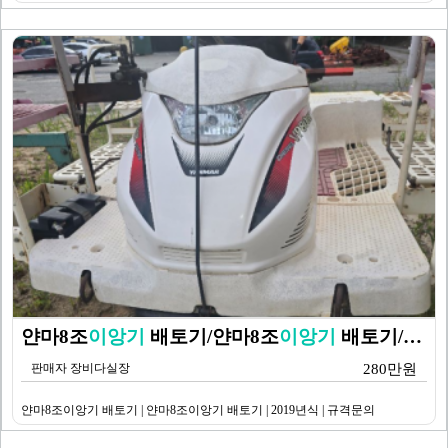
얀마8조
이앙기
배토기/얀마8조
이앙기
배토기/규격문의/얀…
판매자 장비다실장
280만원
얀마8조이앙기 배토기 | 얀마8조이앙기 배토기 | 2019년식 | 규격문의