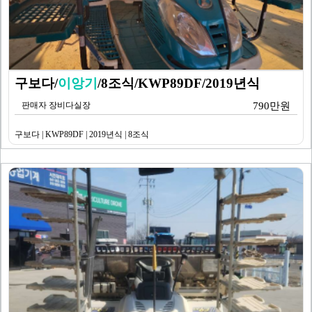
구보다/
이앙기
/8조식/KWP89DF/2019년식
판매자 장비다실장
790만원
구보다 | KWP89DF | 2019년식 | 8조식