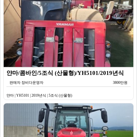
얀마/콤바인/5조식 (산물형)/YH5101/2019년식
판매자 장비다운영자
3800만원
얀마 | YH5101 | 2019년식 | 5조식 (산물형)