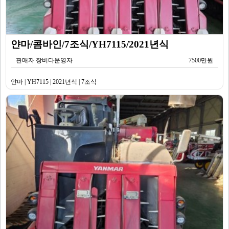
얀마/콤바인/7조식/YH7115/2021년식
판매자 장비다운영자
7500만원
얀마 | YH7115 | 2021년식 | 7조식