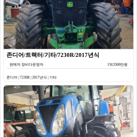
존디어/트랙터/기타/7230R/2017년식
판매자 장비다운영자
1억3500만원
존디어 | 7230R | 2017년식 | 기타