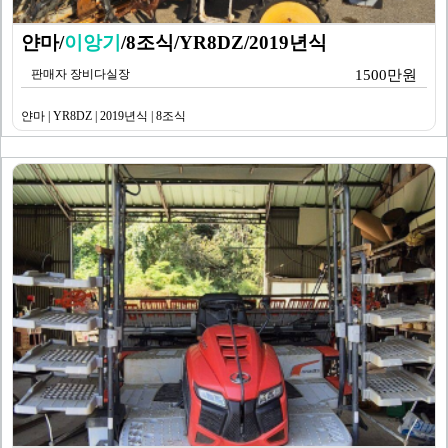
얀마/
이앙기
/8조식/YR8DZ/2019년식
판매자 장비다실장
1500만원
얀마 | YR8DZ | 2019년식 | 8조식