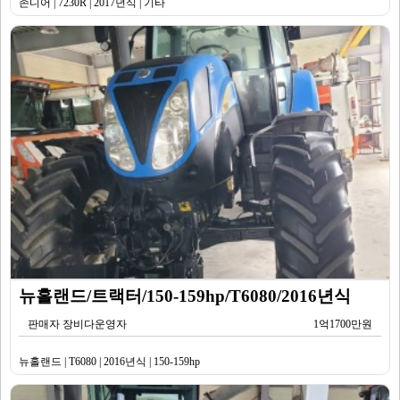
존디어 | 7230R | 2017년식 | 기타
뉴홀랜드/트랙터/150-159hp/T6080/2016년식
판매자 장비다운영자
1억1700만원
뉴홀랜드 | T6080 | 2016년식 | 150-159hp