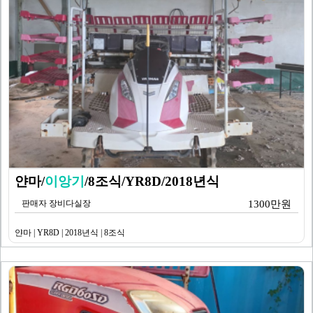
얀마/
이앙기
/8조식/YR8D/2018년식
판매자 장비다실장
1300만원
얀마 | YR8D | 2018년식 | 8조식