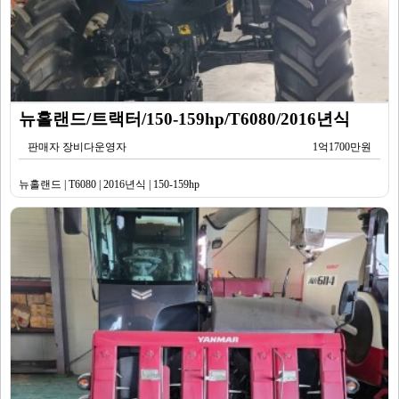
뉴홀랜드/트랙터/150-159hp/T6080/2016년식
판매자 장비다운영자
1억1700만원
뉴홀랜드 | T6080 | 2016년식 | 150-159hp