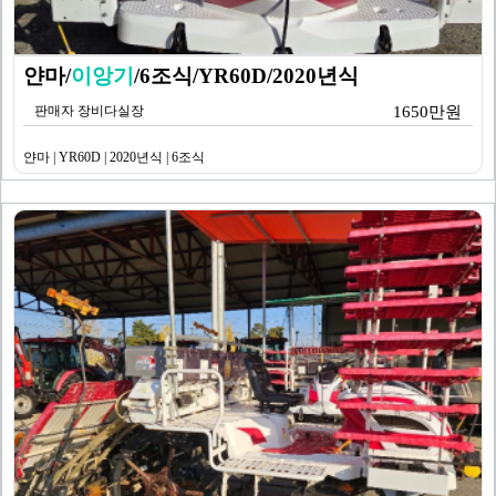
얀마/
이앙기
/6조식/YR60D/2020년식
판매자 장비다실장
1650만원
얀마 | YR60D | 2020년식 | 6조식