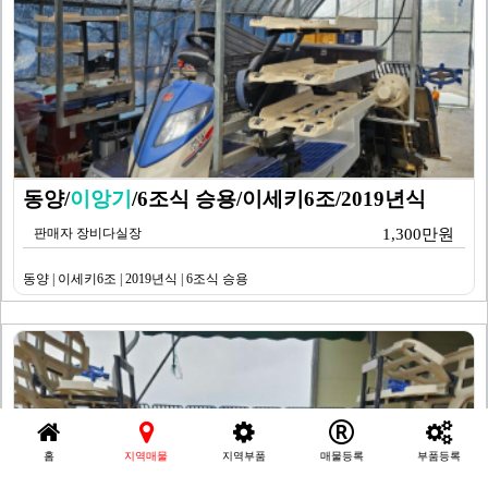
동양/
이앙기
/6조식 승용/이세키6조/2019년식
판매자 장비다실장
1,300만원
동양 | 이세키6조 | 2019년식 | 6조식 승용
홈
지역매물
지역부품
매물등록
부품등록