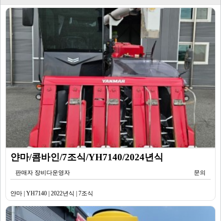
얀마/콤바인/7조식/YH7140/2024년식
판매자 장비다운영자
문의
얀마 | YH7140 | 2022년식 | 7조식