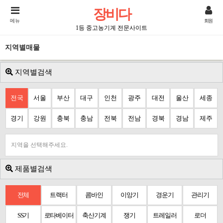
장비다
메뉴
회원
1등 중고농기계 전문사이트
지역별매물
지역별검색
전국
서울
부산
대구
인천
광주
대전
울산
세종
경기
강원
충북
충남
전북
전남
경북
경남
제주
지역을 선택해주세요.
제품별검색
전체
트랙터
콤바인
이앙기
경운기
관리기
SS기
로타베이터
축산기계
쟁기
트레일러
로더