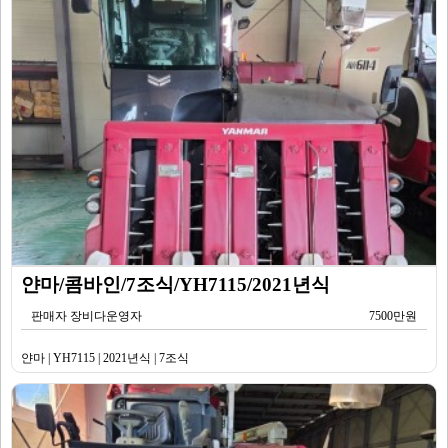
얀마/콤바인/7조식/YH7115/2021년식
판매자 장비다운영자
7500만원
얀마 | YH7115 | 2021년식 | 7조식