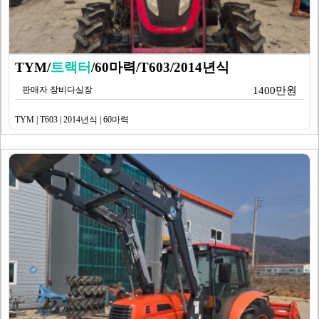
TYM/
트랙터
/60마력/T603/2014년식
판매자 장비다실장
1400만원
TYM | T603 | 2014년식 | 60마력