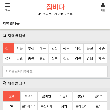
장비다
메뉴
회원
1등 중고농기계 전문사이트
지역별매물
지역별검색
전국
서울
부산
대구
인천
광주
대전
울산
세종
경기
강원
충북
충남
전북
전남
경북
경남
제주
지역을 선택해주세요.
제품별검색
전체
트랙터
콤바인
이앙기
경운기
관리기
SS기
로타베이터
축산기계
쟁기
트레일러
로더