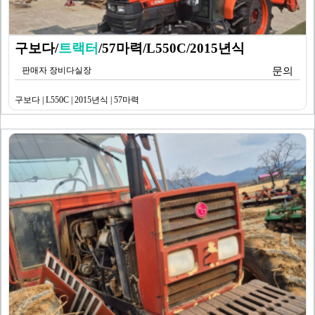
구보다/
트랙터
/57마력/L550C/2015년식
판매자 장비다실장
문의
구보다 | L550C | 2015년식 | 57마력