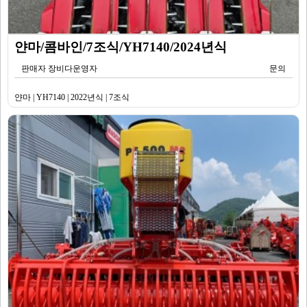
얀마/콤바인/7조식/YH7140/2024년식
판매자 장비다운영자
문의
얀마 | YH7140 | 2022년식 | 7조식