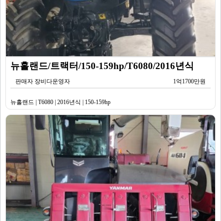
뉴홀랜드/트랙터/150-159hp/T6080/2016년식
판매자 장비다운영자
1억1700만원
뉴홀랜드 | T6080 | 2016년식 | 150-159hp