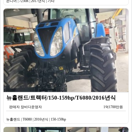
존디어 | 7230R | 2017년식 | 기타
뉴홀랜드/트랙터/150-159hp/T6080/2016년식
판매자 장비다운영자
1억1700만원
뉴홀랜드 | T6080 | 2016년식 | 150-159hp