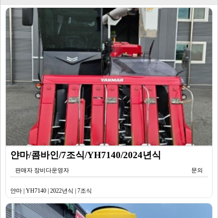
얀마/콤바인/7조식/YH7140/2024년식
판매자 장비다운영자
문의
얀마 | YH7140 | 2022년식 | 7조식