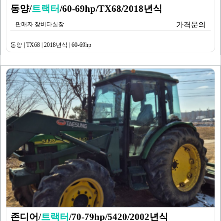
동양/
트랙터
/60-69hp/TX68/2018년식
판매자 장비다실장
가격문의
동양 | TX68 | 2018년식 | 60-69hp
존디어/
트랙터
/70-79hp/5420/2002년식