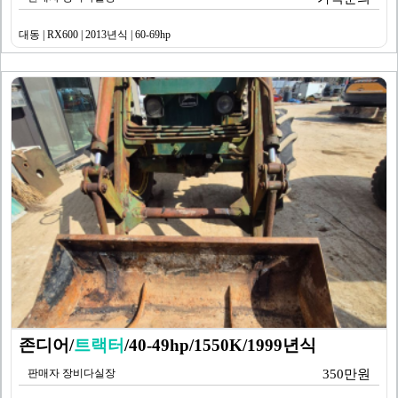
대동 | RX600 | 2013년식 | 60-69hp
존디어/
트랙터
/40-49hp/1550K/1999년식
판매자 장비다실장
350만원