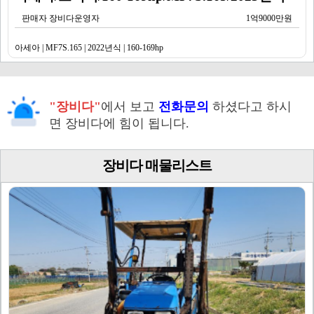
판매자 장비다운영자
1억9000만원
아세아 | MF7S.165 | 2022년식 | 160-169hp
"장비다"
에서 보고
전화문의
하셨다고 하시
면 장비다에 힘이 됩니다.
장비다 매물리스트