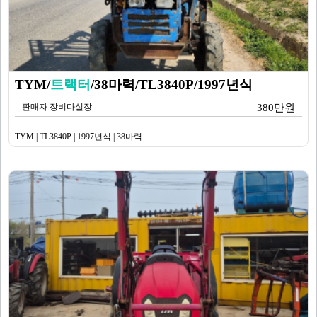
TYM/
트랙터
/38마력/TL3840P/1997년식
판매자 장비다실장
380만원
TYM | TL3840P | 1997년식 | 38마력