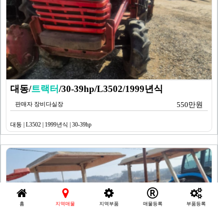
대동/
트랙터
/30-39hp/L3502/1999년식
판매자 장비다실장
550만원
대동 | L3502 | 1999년식 | 30-39hp
홈
지역매물
지역부품
매물등록
부품등록