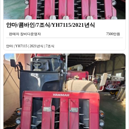
얀마/콤바인/7조식/YH7115/2021년식
판매자 장비다운영자
7500만원
얀마 | YH7115 | 2021년식 | 7조식