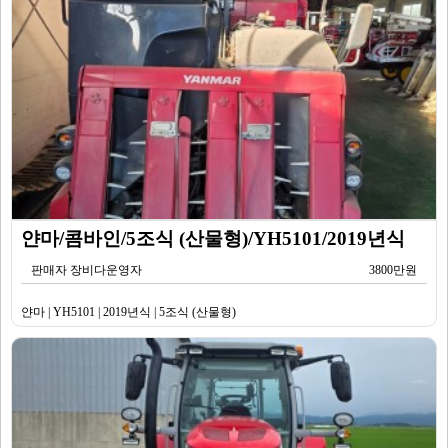
얀마/콤바인/5조식 (산물형)/YH5101/2019년식
판매자 장비다운영자
3800만원
얀마 | YH5101 | 2019년식 | 5조식 (산물형)