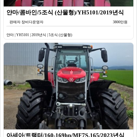
얀마/콤바인/5조식 (산물형)/YH5101/2019년식
판매자 장비다운영자
3800만원
얀마 | YH5101 | 2019년식 | 5조식 (산물형)
아세아/트랙터/160-169hp/MF7S.165/2023년식