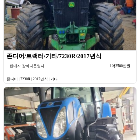
존디어/트랙터/기타/7230R/2017년식
판매자 장비다운영자
1억3500만원
존디어 | 7230R | 2017년식 | 기타